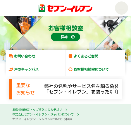
私たちの取組み
お客様相談室
詳細
商品のご案内
セール・キャンペーン
商品のご案内トップ
お問い合わせ
よくあるご質問
声のキャンバス
お客様相談室について
サービス
今週の新商品
重要な
弊社の名称やサービス名を騙る偽装メー
企業情報
サービストップ
来週の新商品
「セブン‐イレブン」を装ったX（旧Twi
お知らせ
サステナビリティ
企業情報トップ
nanacoトップ
商品カテゴリ一覧
お客様相談室トップ
すべてのカテゴリ
株式会社セブン‐イレブン・ジャパンについて
セブン‐イレブン・ジャパンについて（本部）
サステナビリティトップ
マルチコピー機でできること
ごあいさつ
セブンプレミアム
加盟店オーナー募集
物件募集・購入