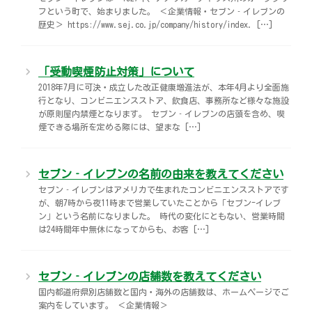
フという町で、始まりました。 ＜企業情報・セブン‐イレブンの
歴史＞ https://www.sej.co.jp/company/history/index. […]
「受動喫煙防止対策」について
2018年7月に可決・成立した改正健康増進法が、本年4月より全面施
行となり、コンビニエンスストア、飲食店、事務所など様々な施設
が原則屋内禁煙となります。 セブン‐イレブンの店頭を含め、喫
煙できる場所を定める際には、望まな […]
セブン‐イレブンの名前の由来を教えてください
セブン‐イレブンはアメリカで生まれたコンビニエンスストアです
が、朝7時から夜11時まで営業していたことから「セブン-イレブ
ン」という名前になりました。 時代の変化にともない、営業時間
は24時間年中無休になってからも、お客 […]
セブン‐イレブンの店舗数を教えてください
国内都道府県別店舗数と国内・海外の店舗数は、ホームページでご
案内をしています。 ＜企業情報＞