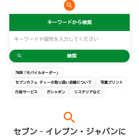
search
便利なサービス
マルチコピー機でできることトップ
創業の理念
会社概要
食の安全・安心への取組み
アルバイト情報
採用情報
キーワードから検索
チケットサービス
店舗検索
ネットショッピング
宅配便
コピー
変化への対応と、挑戦の歴史
ニュースリリース
ギフト
お問い合わせ
セブン‐イレブンでお受取り
セブンチケット
切手・はがき・印紙
プリント
GREEN CHALLENGE 2050
企業理念
プリペイドカード・金券
Language
English (Corporate)
ジーユーオンラインストア
停電時のサービス停止のお知らせ
チケットぴあ
セブン銀行ATM
スキャン
重点課題
国内店舗数
ニンテンドー・ダウンロードカード
English (Services)
7NOW「モバイルオーダー」
ユニクロオンラインストア
イープラス
ご利用可能なお支払い方法
ファクス
報告書ライブラリー
売上高、店舗数推移
中文[繁體字](服務)
セブンカフェ ティーの取り扱い店舗について
写真プリント
简体中文(服务)
タワーレコード
CNプレイガイド
行政サービス
ガシャポン
リステリアなど
各種料金のお支払い
チケット
サステナビリティニュース
沿革
한국어(서비스)
ภาษาไทย(บริการ)
JTB
写真関連サービス
プリペイドサービス
貸借対照表・損益計算書
search
クリーニング俱楽部（店舗限定）
スポーツ振興くじ
セブン-イレブンの横顔
セブン‐イレブン・ジャパンに