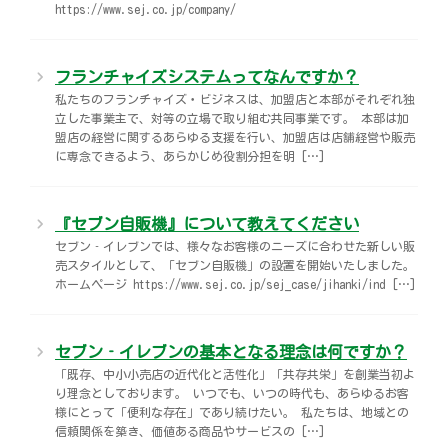
https://www.sej.co.jp/company/
フランチャイズシステムってなんですか？
私たちのフランチャイズ・ビジネスは、加盟店と本部がそれぞれ独
立した事業主で、対等の立場で取り組む共同事業です。 本部は加
盟店の経営に関するあらゆる支援を行い、加盟店は店舗経営や販売
に専念できるよう、あらかじめ役割分担を明 […]
『セブン自販機』について教えてください
セブン‐イレブンでは、様々なお客様のニーズに合わせた新しい販
売スタイルとして、「セブン自販機」の設置を開始いたしました。
ホームページ https://www.sej.co.jp/sej_case/jihanki/ind […]
セブン‐イレブンの基本となる理念は何ですか？
「既存、中小小売店の近代化と活性化」「共存共栄」を創業当初よ
り理念としております。 いつでも、いつの時代も、あらゆるお客
様にとって「便利な存在」であり続けたい。 私たちは、地域との
信頼関係を築き、価値ある商品やサービスの […]