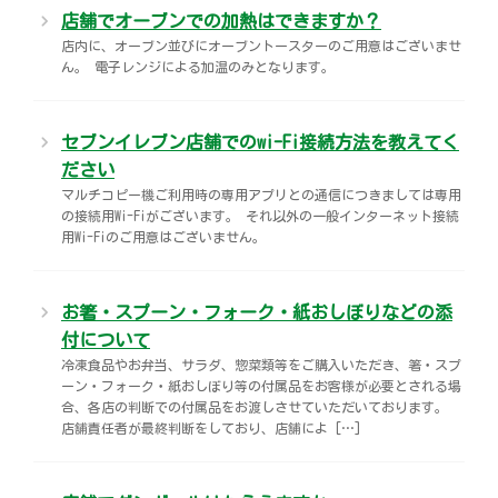
店舗でオーブンでの加熱はできますか？
店内に、オーブン並びにオーブントースターのご用意はございませ
ん。 電子レンジによる加温のみとなります。
セブンイレブン店舗でのwi-Fi接続方法を教えてく
ださい
マルチコピー機ご利用時の専用アプリとの通信につきましては専用
の接続用Wi-Fiがございます。 それ以外の一般インターネット接続
用Wi-Fiのご用意はございません。
お箸・スプーン・フォーク・紙おしぼりなどの添
付について
冷凍食品やお弁当、サラダ、惣菜類等をご購入いただき、箸・スプ
ーン・フォーク・紙おしぼり等の付属品をお客様が必要とされる場
合、各店の判断での付属品をお渡しさせていただいております。
店舗責任者が最終判断をしており、店舗によ […]