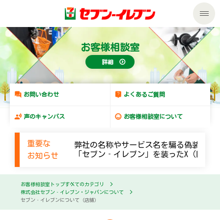
私たちの取組み
お客様相談室
詳細
商品のご案内
セール・キャンペーン
商品のご案内トップ
お問い合わせ
よくあるご質問
声のキャンバス
お客様相談室について
サービス
今週の新商品
重要な
弊社の名称やサービス名を騙る偽装メー
企業情報
サービストップ
来週の新商品
「セブン‐イレブン」を装ったX（旧Twi
お知らせ
サステナビリティ
企業情報トップ
nanacoトップ
商品カテゴリ一覧
お客様相談室トップ
すべてのカテゴリ
株式会社セブン‐イレブン・ジャパンについて
セブン‐イレブンについて（店舗）
サステナビリティトップ
マルチコピー機でできること
ごあいさつ
セブンプレミアム
加盟店オーナー募集
物件募集・購入