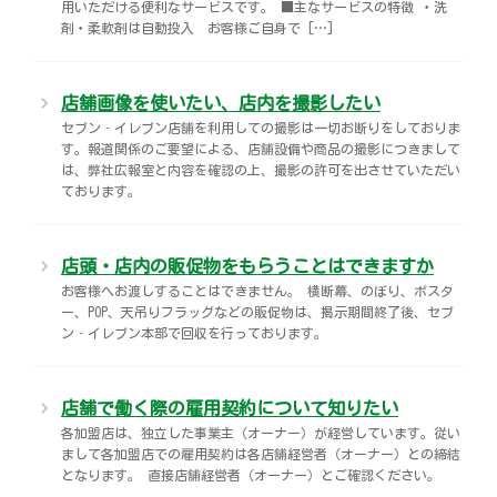
用いただける便利なサービスです。 ■主なサービスの特徴 ・洗
剤・柔軟剤は自動投入 お客様ご自身で […]
店舗画像を使いたい、店内を撮影したい
セブン‐イレブン店舗を利用しての撮影は一切お断りをしておりま
す。報道関係のご要望による、店舗設備や商品の撮影につきまして
は、弊社広報室と内容を確認の上、撮影の許可を出させていただい
ております。
店頭・店内の販促物をもらうことはできますか
お客様へお渡しすることはできません。 横断幕、のぼり、ポスタ
ー、POP、天吊りフラッグなどの販促物は、掲示期間終了後、セブ
ン‐イレブン本部で回収を行っております。
店舗で働く際の雇用契約について知りたい
各加盟店は、独立した事業主（オーナー）が経営しています。従い
まして各加盟店での雇用契約は各店舗経営者（オーナー）との締結
となります。 直接店舗経営者（オーナー）とご確認ください。