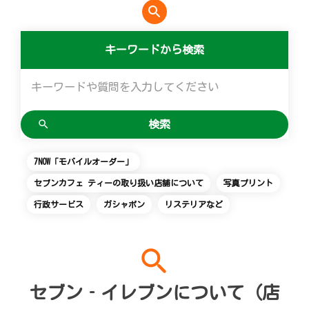
search
便利なサービス
マルチコピー機でできることトップ
創業の理念
会社概要
食の安全・安心への取組み
アルバイト情報
採用情報
キーワードから検索
チケットサービス
店舗検索
ネットショッピング
宅配便
コピー
変化への対応と、挑戦の歴史
ニュースリリース
ギフト
お問い合わせ
セブン‐イレブンでお受取り
セブンチケット
切手・はがき・印紙
プリント
GREEN CHALLENGE 2050
企業理念
プリペイドカード・金券
Language
English (Corporate)
ジーユーオンラインストア
停電時のサービス停止のお知らせ
チケットぴあ
セブン銀行ATM
スキャン
重点課題
国内店舗数
ニンテンドー・ダウンロードカード
English (Services)
7NOW「モバイルオーダー」
ユニクロオンラインストア
イープラス
ご利用可能なお支払い方法
ファクス
報告書ライブラリー
売上高、店舗数推移
中文[繁體字](服務)
セブンカフェ ティーの取り扱い店舗について
写真プリント
简体中文(服务)
タワーレコード
CNプレイガイド
行政サービス
ガシャポン
リステリアなど
各種料金のお支払い
チケット
サステナビリティニュース
沿革
한국어(서비스)
ภาษาไทย(บริการ)
JTB
写真関連サービス
プリペイドサービス
貸借対照表・損益計算書
search
クリーニング俱楽部（店舗限定）
スポーツ振興くじ
セブン-イレブンの横顔
セブン‐イレブンについて（店