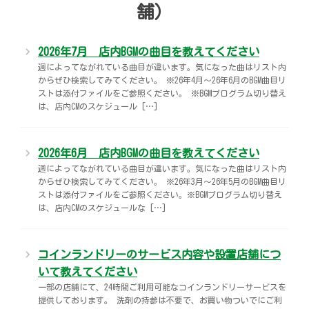
舗）
宅配ロッカー（店舗限定）
行政サービス
セブン-イレブン徹底解剖
2026年7月 店内BGMの曲目を教えてください
自転車シェアリング（店舗限定）
保険
セブン-イレブンの歴史
週によってながれている曲目が違います。気になった曲はリスト内
からぜひ検索してみてください。 ※26年4月～26年6月のBGM曲目リ
モバイルバッテリーシェアリング（店舗限定）
学び・教育
ストは添付ファイルをご参照ください。 ※BGMプログラム切り替え
は、店内CMのスケジュール […]
ソフトバンクギフト
2026年6月 店内BGMの曲目を教えてください
週によってながれている曲目が違います。気になった曲はリスト内
からぜひ検索してみてください。 ※26年3月～26年5月のBGM曲目リ
ストは添付ファイルをご参照ください。※BGMプログラム切り替え
は、店内CMのスケジュールな […]
コインランドリーのサービス内容や設置店舗につ
いて教えてください
一部の店舗にて、24時間ご利用可能なコインランドリーサービスを
提供しております。 洗剤の持参は不要で、お買い物ついでにご利