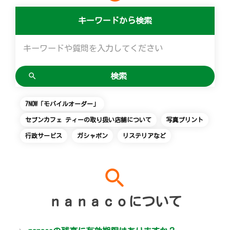
便利なサービス
マルチコピー機でできることトップ
創業の理念
会社概要
食の安全・安心への取組み
アルバイト情報
採用情報
キーワードから検索
チケットサービス
店舗検索
ネットショッピング
宅配便
コピー
変化への対応と、挑戦の歴史
ニュースリリース
ギフト
お問い合わせ
セブン‐イレブンでお受取り
セブンチケット
切手・はがき・印紙
プリント
GREEN CHALLENGE 2050
企業理念
プリペイドカード・金券
Language
English (Corporate)
ジーユーオンラインストア
停電時のサービス停止のお知らせ
チケットぴあ
セブン銀行ATM
スキャン
重点課題
国内店舗数
ニンテンドー・ダウンロードカード
7NOW「モバイルオーダー」
English (Services)
セブンカフェ ティーの取り扱い店舗について
写真プリント
ユニクロオンラインストア
イープラス
ご利用可能なお支払い方法
ファクス
報告書ライブラリー
売上高、店舗数推移
中文[繁體字](服務)
行政サービス
ガシャポン
リステリアなど
简体中文(服务)
タワーレコード
CNプレイガイド
各種料金のお支払い
チケット
サステナビリティニュース
沿革
한국어(서비스)
search
ภาษาไทย(บริการ)
JTB
写真関連サービス
プリペイドサービス
貸借対照表・損益計算書
ｎａｎａｃｏについて
クリーニング俱楽部（店舗限定）
スポーツ振興くじ
セブン-イレブンの横顔