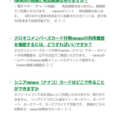
nanacoの残高に有効期限はありますか？
宅配ロッカー（店舗限定）
行政サービス
セブン-イレブン徹底解剖
・電子マネー（チャージ残高） 有効期限はありません。無期限
でご利用いただけます。 ・nanacoポイント 有効期限がありま
す。 4月1日から翌年3月末までに加算されたポイントは、翌々年
自転車シェアリング（店舗限定）
保険
セブン-イレブンの歴史
の3月末まで利用可能です。 ポ […]
モバイルバッテリーシェアリング（店舗限定）
学び・教育
クロネコメンバーズカード付帯nanacoの利用履歴
を確認するには、どうすればいいですか？
ソフトバンクギフト
クロネコメンバーズカード付帯のnanaco（ナナコ）マネー・ポイン
トの利用履歴は、以下の方法でご確認いただけます。 ・nanacoホ
ームページのnanaco会員メニューにログインして確認する。
（nanaco残高は画面記 […]
シニアnanaco（ナナコ）カードはどこで作ること
ができますか
セブン-イレブンではお支払いにご利用いただけますが、発行はで
きません。 シニアナナコのご入会はイトーヨーカドー、ヨークマ
ート、ヨークフーズ、ヨークプライスで可能です。 詳細はこちら
お問合せ nanacoお問合せセンター […]