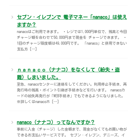
セブン‐イレブンで 電子マネー「nanaco」は使え
ますか？
nanacoはご利用できます。 ・レジでは1,000円単位で、残高と今回
チャージ額を合わせて50,000円まで現金を チャージできます。 ・
1回のチャージ限度額は49,000円です。 「nanaco」と併用できない
支払方 […]
ｎａｎａｃｏ（ナナコ）をなくして（紛失・盗
難）しまいました。
至急、nanacoセンターに連絡をしてください。利用停止手続き、再
発行時の残高・ポイント引継ぎ手続きなどを行います。 nanacoカ
ードの紛失再発行が「WEB手続き」でもできるようになりました。
※詳しくはnanacoホ […]
nanaco（ナナコ）ってなんですか？
事前に入金（チャージ）した金額まで、現金がなくてもお買い物が
できるお支払いサービスです。 セブン‐イレブン、デニーズ、イ