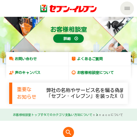
私たちの取組み
お客様相談室
詳細
商品のご案内
セール・キャンペーン
商品のご案内トップ
お問い合わせ
よくあるご質問
声のキャンバス
お客様相談室について
サービス
今週の新商品
重要な
弊社の名称やサービス名を騙る偽装メー
企業情報
サービストップ
来週の新商品
「セブン‐イレブン」を装ったX（旧Twi
お知らせ
サステナビリティ
企業情報トップ
nanacoトップ
商品カテゴリ一覧
お客様相談室トップ
すべてのカテゴリ
支払い方法について
ｎａｎａｃｏについて
サステナビリティトップ
マルチコピー機でできること
ごあいさつ
セブンプレミアム
加盟店オーナー募集
search
物件募集・購入