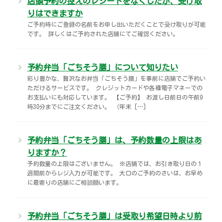
店頭予約の控えのレシートをなくしたが、受け取
宅配ロッカー（店舗限定）
行政サービス
セブン-イレブン徹底解剖
りはできますか
ご予約時にご登録の名前をお申し出いただくことで受け取りが可能
です。 詳しくはご予約された店舗にてご確認ください。
自転車シェアリング（店舗限定）
保険
セブン-イレブンの歴史
モバイルバッテリーシェアリング（店舗限定）
学び・教育
予約弁当「ごちそう膳」について知りたい
彩り豊かな、贅沢なお弁当「ごちそう膳」を事前に店舗でご予約い
ただけるサービスです。 クレジットカードや各種電子マネーでの
ソフトバンクギフト
お支払いにも対応しています。 【ご予約】 お渡し日前日の午前9
時30分までにご注文ください。 （年末 […]
予約弁当「ごちそう膳」は、予約数量の上限はあ
りますか？
予約数量の上限はございません。 ※店舗では、お引き取り日の１
週間前からレジ入力が可能です。 大口のご予約のさいは、お早め
に最寄りの店舗にご相談願います。
予約弁当「ごちそう膳」は受取り希望日時より前