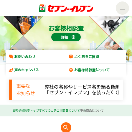
私たちの取組み
お客様相談室
詳細
商品のご案内
セール・キャンペーン
商品のご案内トップ
お問い合わせ
よくあるご質問
声のキャンバス
お客様相談室について
サービス
今週の新商品
重要な
弊社の名称やサービス名を騙る偽装メー
企業情報
サービストップ
来週の新商品
「セブン‐イレブン」を装ったX（旧Twi
お知らせ
サステナビリティ
企業情報トップ
nanacoトップ
商品カテゴリ一覧
お客様相談室トップ
すべてのカテゴリ
商品について
予約商品について
サステナビリティトップ
マルチコピー機でできること
ごあいさつ
セブンプレミアム
加盟店オーナー募集
search
物件募集・購入