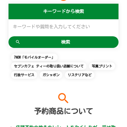
便利なサービス
マルチコピー機でできることトップ
創業の理念
会社概要
食の安全・安心への取組み
アルバイト情報
採用情報
キーワードから検索
チケットサービス
店舗検索
ネットショッピング
宅配便
コピー
変化への対応と、挑戦の歴史
ニュースリリース
ギフト
お問い合わせ
セブン‐イレブンでお受取り
セブンチケット
切手・はがき・印紙
プリント
GREEN CHALLENGE 2050
企業理念
プリペイドカード・金券
Language
English (Corporate)
ジーユーオンラインストア
停電時のサービス停止のお知らせ
チケットぴあ
セブン銀行ATM
スキャン
重点課題
国内店舗数
ニンテンドー・ダウンロードカード
7NOW「モバイルオーダー」
English (Services)
セブンカフェ ティーの取り扱い店舗について
写真プリント
ユニクロオンラインストア
イープラス
ご利用可能なお支払い方法
ファクス
報告書ライブラリー
売上高、店舗数推移
中文[繁體字](服務)
行政サービス
ガシャポン
リステリアなど
简体中文(服务)
タワーレコード
CNプレイガイド
各種料金のお支払い
チケット
サステナビリティニュース
沿革
한국어(서비스)
search
ภาษาไทย(บริการ)
JTB
写真関連サービス
プリペイドサービス
貸借対照表・損益計算書
予約商品について
クリーニング俱楽部（店舗限定）
スポーツ振興くじ
セブン-イレブンの横顔