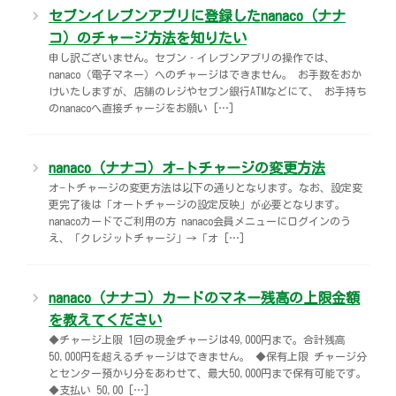
セブンイレブンアプリに登録したnanaco（ナナ
宅配ロッカー（店舗限定）
行政サービス
セブン-イレブン徹底解剖
コ）のチャージ方法を知りたい
申し訳ございません。セブン‐イレブンアプリの操作では、
自転車シェアリング（店舗限定）
保険
セブン-イレブンの歴史
nanaco（電子マネー）へのチャージはできません。 お手数をおか
けいたしますが、店舗のレジやセブン銀行ATMなどにて、 お手持ち
のnanacoへ直接チャージをお願い […]
モバイルバッテリーシェアリング（店舗限定）
学び・教育
ソフトバンクギフト
nanaco（ナナコ）オ−トチャージの変更方法
オ−トチャージの変更方法は以下の通りとなります。なお、設定変
更完了後は「オートチャージの設定反映」が必要となります。
nanacoカードでご利用の方 nanaco会員メニューにログインのう
え、「クレジットチャージ」→「オ […]
nanaco（ナナコ）カードのマネー残高の上限金額
を教えてください
◆チャージ上限 1回の現金チャージは49,000円まで。合計残高
50,000円を超えるチャージはできません。 ◆保有上限 チャージ分
とセンター預かり分をあわせて、最大50,000円まで保有可能です。
◆支払い 50,00 […]