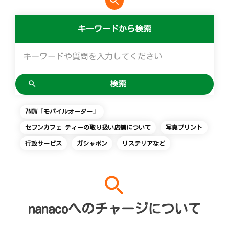
search
便利なサービス
マルチコピー機でできることトップ
創業の理念
会社概要
食の安全・安心への取組み
アルバイト情報
採用情報
キーワードから検索
チケットサービス
店舗検索
ネットショッピング
宅配便
コピー
変化への対応と、挑戦の歴史
ニュースリリース
ギフト
お問い合わせ
セブン‐イレブンでお受取り
セブンチケット
切手・はがき・印紙
プリント
GREEN CHALLENGE 2050
企業理念
プリペイドカード・金券
Language
English (Corporate)
ジーユーオンラインストア
停電時のサービス停止のお知らせ
チケットぴあ
セブン銀行ATM
スキャン
重点課題
国内店舗数
ニンテンドー・ダウンロードカード
English (Services)
7NOW「モバイルオーダー」
ユニクロオンラインストア
イープラス
ご利用可能なお支払い方法
ファクス
報告書ライブラリー
売上高、店舗数推移
中文[繁體字](服務)
セブンカフェ ティーの取り扱い店舗について
写真プリント
简体中文(服务)
行政サービス
ガシャポン
リステリアなど
タワーレコード
CNプレイガイド
各種料金のお支払い
チケット
サステナビリティニュース
沿革
한국어(서비스)
search
ภาษาไทย(บริการ)
JTB
写真関連サービス
プリペイドサービス
貸借対照表・損益計算書
nanacoへのチャージについて
クリーニング俱楽部（店舗限定）
スポーツ振興くじ
セブン-イレブンの横顔