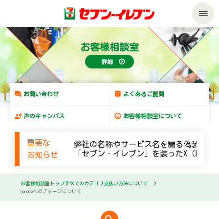
私たちの取組み
お客様相談室
詳細
商品のご案内
セール・キャンペーン
商品のご案内トップ
お問い合わせ
よくあるご質問
声のキャンバス
お客様相談室について
サービス
今週の新商品
重要な
弊社の名称やサービス名を騙る偽装メー
企業情報
サービストップ
来週の新商品
「セブン‐イレブン」を装ったX（旧Twi
お知らせ
サステナビリティ
企業情報トップ
nanacoトップ
商品カテゴリ一覧
お客様相談室トップ
すべてのカテゴリ
支払い方法について
nanacoへのチャージについて
サステナビリティトップ
マルチコピー機でできること
ごあいさつ
セブンプレミアム
加盟店オーナー募集
物件募集・購入