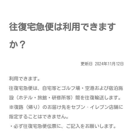
宅配ロッカー（店舗限定）
行政サービス
セブン-イレブン徹底解剖
自転車シェアリング（店舗限定）
保険
セブン-イレブンの歴史
往復宅急便は利用できます
モバイルバッテリーシェアリング（店舗限定）
学び・教育
か？
ソフトバンクギフト
更新日 2024年11月12日
利用できます。
往復宅急便は、自宅等とゴルフ場・空港および宿泊施
設（ホテル・旅館・研修所等）間を往復輸送します。
※復路（帰り）のお届け先をセブン‐イレブン店舗に
指定することはできません。
・必ず往復宅急便伝票に、ご記入をお願いします。