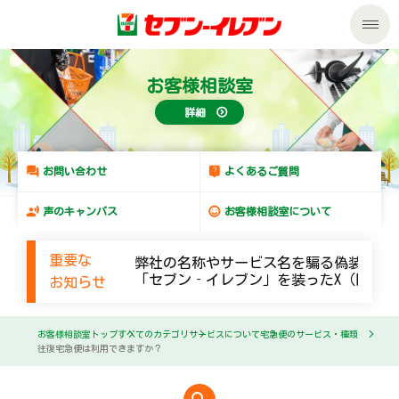
私たちの取組み
お客様相談室
詳細
商品のご案内
セール・キャンペーン
商品のご案内トップ
お問い合わせ
よくあるご質問
声のキャンバス
お客様相談室について
サービス
今週の新商品
重要な
弊社の名称やサービス名を騙る偽装メー
企業情報
サービストップ
来週の新商品
「セブン‐イレブン」を装ったX（旧Twi
お知らせ
サステナビリティ
企業情報トップ
nanacoトップ
商品カテゴリ一覧
お客様相談室トップ
すべてのカテゴリ
サービスについて
宅急便のサービス・種類
往復宅急便は利用できますか？
サステナビリティトップ
マルチコピー機でできること
ごあいさつ
セブンプレミアム
加盟店オーナー募集
物件募集・購入