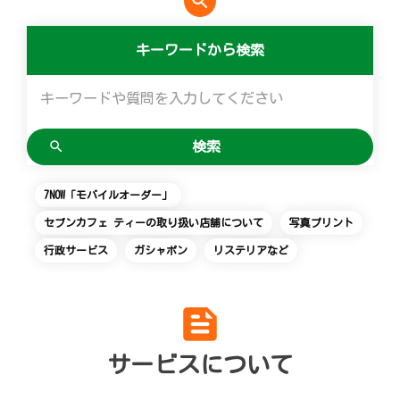
search
便利なサービス
マルチコピー機でできることトップ
創業の理念
会社概要
食の安全・安心への取組み
アルバイト情報
採用情報
キーワードから検索
チケットサービス
店舗検索
ネットショッピング
宅配便
コピー
変化への対応と、挑戦の歴史
ニュースリリース
ギフト
お問い合わせ
セブン‐イレブンでお受取り
セブンチケット
切手・はがき・印紙
プリント
GREEN CHALLENGE 2050
企業理念
プリペイドカード・金券
Language
English (Corporate)
ジーユーオンラインストア
停電時のサービス停止のお知らせ
チケットぴあ
セブン銀行ATM
スキャン
重点課題
国内店舗数
ニンテンドー・ダウンロードカード
English (Services)
7NOW「モバイルオーダー」
ユニクロオンラインストア
イープラス
ご利用可能なお支払い方法
ファクス
報告書ライブラリー
売上高、店舗数推移
中文[繁體字](服務)
セブンカフェ ティーの取り扱い店舗について
写真プリント
简体中文(服务)
行政サービス
ガシャポン
リステリアなど
タワーレコード
CNプレイガイド
各種料金のお支払い
チケット
サステナビリティニュース
沿革
한국어(서비스)
feed
ภาษาไทย(บริการ)
JTB
写真関連サービス
プリペイドサービス
貸借対照表・損益計算書
サービスについて
クリーニング俱楽部（店舗限定）
スポーツ振興くじ
セブン-イレブンの横顔