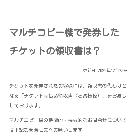
宅配ロッカー（店舗限定）
行政サービス
セブン-イレブン徹底解剖
自転車シェアリング（店舗限定）
保険
セブン-イレブンの歴史
マルチコピー機で発券した
モバイルバッテリーシェアリング（店舗限定）
学び・教育
チケットの領収書は？
ソフトバンクギフト
更新日 2022年12月23日
チケットを発券されたお客様には、領収書の代わりと
なる「チケット等払込領収書（お客様控）」をお渡し
しております。
マルチコピー機の機能的・機械的なお問合せについて
は下記お問合せ先へお願いします。