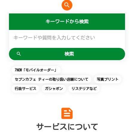
search
便利なサービス
マルチコピー機でできることトップ
創業の理念
会社概要
食の安全・安心への取組み
アルバイト情報
採用情報
キーワードから検索
チケットサービス
店舗検索
ネットショッピング
宅配便
コピー
変化への対応と、挑戦の歴史
ニュースリリース
ギフト
お問い合わせ
セブン‐イレブンでお受取り
セブンチケット
切手・はがき・印紙
プリント
GREEN CHALLENGE 2050
企業理念
プリペイドカード・金券
Language
English (Corporate)
ジーユーオンラインストア
停電時のサービス停止のお知らせ
チケットぴあ
セブン銀行ATM
スキャン
重点課題
国内店舗数
ニンテンドー・ダウンロードカード
English (Services)
7NOW「モバイルオーダー」
ユニクロオンラインストア
イープラス
ご利用可能なお支払い方法
ファクス
報告書ライブラリー
売上高、店舗数推移
中文[繁體字](服務)
セブンカフェ ティーの取り扱い店舗について
写真プリント
简体中文(服务)
タワーレコード
CNプレイガイド
行政サービス
ガシャポン
リステリアなど
各種料金のお支払い
チケット
サステナビリティニュース
沿革
한국어(서비스)
ภาษาไทย(บริการ)
JTB
写真関連サービス
プリペイドサービス
貸借対照表・損益計算書
feed
クリーニング俱楽部（店舗限定）
スポーツ振興くじ
セブン-イレブンの横顔
サービスについて