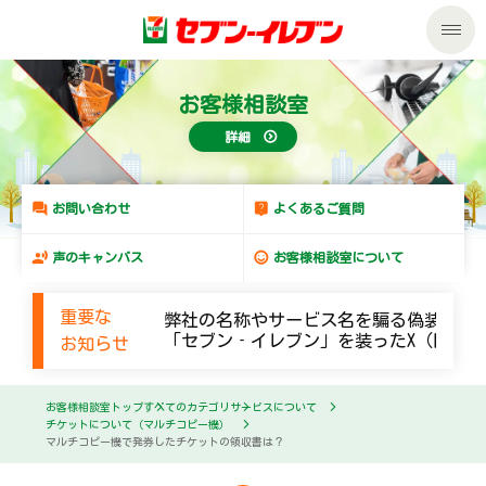
私たちの取組み
お客様相談室
詳細
商品のご案内
セール・キャンペーン
商品のご案内トップ
お問い合わせ
よくあるご質問
声のキャンバス
お客様相談室について
サービス
今週の新商品
重要な
弊社の名称やサービス名を騙る偽装メー
企業情報
サービストップ
来週の新商品
「セブン‐イレブン」を装ったX（旧Twi
お知らせ
サステナビリティ
企業情報トップ
nanacoトップ
商品カテゴリ一覧
お客様相談室トップ
すべてのカテゴリ
サービスについて
チケットについて（マルチコピー機）
マルチコピー機で発券したチケットの領収書は？
サステナビリティトップ
マルチコピー機でできること
ごあいさつ
セブンプレミアム
加盟店オーナー募集
物件募集・購入