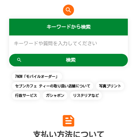
便利なサービス
マルチコピー機でできることトップ
創業の理念
会社概要
食の安全・安心への取組み
アルバイト情報
採用情報
search
チケットサービス
店舗検索
ネットショッピング
宅配便
コピー
変化への対応と、挑戦の歴史
ニュースリリース
ギフト
キーワードから検索
お問い合わせ
セブン‐イレブンでお受取り
セブンチケット
切手・はがき・印紙
プリント
GREEN CHALLENGE 2050
企業理念
プリペイドカード・金券
Language
English (Corporate)
ジーユーオンラインストア
停電時のサービス停止のお知らせ
チケットぴあ
セブン銀行ATM
スキャン
重点課題
国内店舗数
ニンテンドー・ダウンロードカード
English (Services)
ユニクロオンラインストア
イープラス
ご利用可能なお支払い方法
ファクス
報告書ライブラリー
売上高、店舗数推移
中文[繁體字](服務)
7NOW「モバイルオーダー」
简体中文(服务)
セブンカフェ ティーの取り扱い店舗について
写真プリント
タワーレコード
CNプレイガイド
各種料金のお支払い
チケット
サステナビリティニュース
沿革
行政サービス
ガシャポン
リステリアなど
한국어(서비스)
ภาษาไทย(บริการ)
JTB
写真関連サービス
プリペイドサービス
貸借対照表・損益計算書
feed
クリーニング俱楽部（店舗限定）
スポーツ振興くじ
セブン-イレブンの横顔
支払い方法について