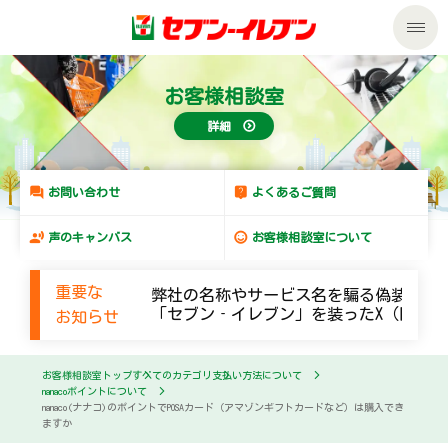
私たちの取組み
お客様相談室
詳細
商品のご案内
セール・キャンペーン
商品のご案内トップ
お問い合わせ
よくあるご質問
声のキャンバス
お客様相談室について
サービス
今週の新商品
重要な
弊社の名称やサービス名を騙る偽装メー
企業情報
サービストップ
来週の新商品
「セブン‐イレブン」を装ったX（旧Twi
お知らせ
サステナビリティ
企業情報トップ
nanacoトップ
商品カテゴリ一覧
お客様相談室トップ
すべてのカテゴリ
支払い方法について
nanacoポイントについて
nanaco(ナナコ)のポイントでPOSAカード（アマゾンギフトカードなど）は購入でき
サステナビリティトップ
マルチコピー機でできること
ごあいさつ
セブンプレミアム
ますか
加盟店オーナー募集
物件募集・購入