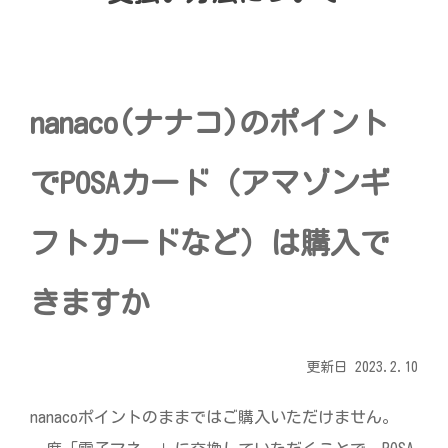
宅配ロッカー（店舗限定）
行政サービス
セブン-イレブン徹底解剖
自転車シェアリング（店舗限定）
保険
セブン-イレブンの歴史
nanaco(ナナコ)のポイント
モバイルバッテリーシェアリング（店舗限定）
学び・教育
でPOSAカード（アマゾンギ
ソフトバンクギフト
フトカードなど）は購入で
きますか
更新日 2023.2.10
nanacoポイントのままではご購入いただけません。