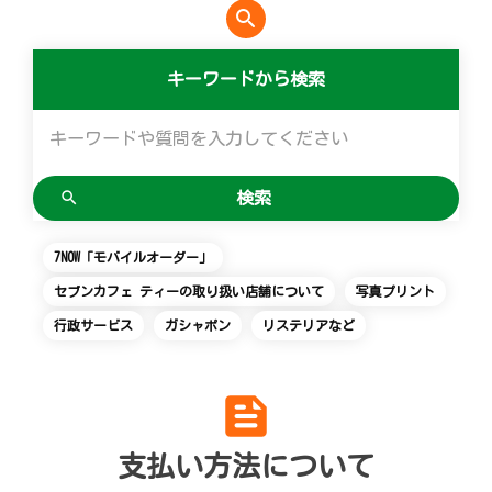
search
便利なサービス
マルチコピー機でできることトップ
創業の理念
会社概要
食の安全・安心への取組み
アルバイト情報
採用情報
キーワードから検索
チケットサービス
店舗検索
ネットショッピング
宅配便
コピー
変化への対応と、挑戦の歴史
ニュースリリース
ギフト
お問い合わせ
セブン‐イレブンでお受取り
セブンチケット
切手・はがき・印紙
プリント
GREEN CHALLENGE 2050
企業理念
プリペイドカード・金券
Language
English (Corporate)
ジーユーオンラインストア
停電時のサービス停止のお知らせ
チケットぴあ
セブン銀行ATM
スキャン
重点課題
国内店舗数
ニンテンドー・ダウンロードカード
English (Services)
7NOW「モバイルオーダー」
ユニクロオンラインストア
イープラス
ご利用可能なお支払い方法
ファクス
報告書ライブラリー
売上高、店舗数推移
中文[繁體字](服務)
セブンカフェ ティーの取り扱い店舗について
写真プリント
简体中文(服务)
タワーレコード
CNプレイガイド
行政サービス
ガシャポン
リステリアなど
各種料金のお支払い
チケット
サステナビリティニュース
沿革
한국어(서비스)
ภาษาไทย(บริการ)
JTB
写真関連サービス
プリペイドサービス
貸借対照表・損益計算書
feed
クリーニング俱楽部（店舗限定）
スポーツ振興くじ
セブン-イレブンの横顔
支払い方法について