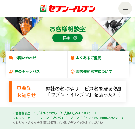
私たちの取組み
お客様相談室
詳細
商品のご案内
セール・キャンペーン
商品のご案内トップ
お問い合わせ
よくあるご質問
声のキャンバス
お客様相談室について
サービス
今週の新商品
重要な
弊社の名称やサービス名を騙る偽装メー
企業情報
サービストップ
来週の新商品
「セブン‐イレブン」を装ったX（旧Twi
お知らせ
サステナビリティ
企業情報トップ
nanacoトップ
商品カテゴリ一覧
お客様相談室トップ
すべてのカテゴリ
支払い方法について
クレジットカード，ブランドプリペイド，ブランドデビットのご利用について
クレジットのタッチ決済に対応しているブランドを教えてください
サステナビリティトップ
マルチコピー機でできること
ごあいさつ
セブンプレミアム
加盟店オーナー募集
物件募集・購入