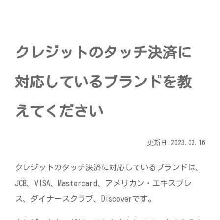
宅配ロッカー（店舗限定）
行政サービス
セブン-イレブン徹底解剖
自転車シェアリング（店舗限定）
保険
セブン-イレブンの歴史
クレジットのタッチ決済に
モバイルバッテリーシェアリング（店舗限定）
学び・教育
対応しているブランドを教
ソフトバンクギフト
えてください
更新日 2023.03.16
クレジットのタッチ決済に対応しているブランドは、
JCB、VISA、Mastercard、アメリカン・エキスプレ
ス、ダイナースクラブ、Discoverです。